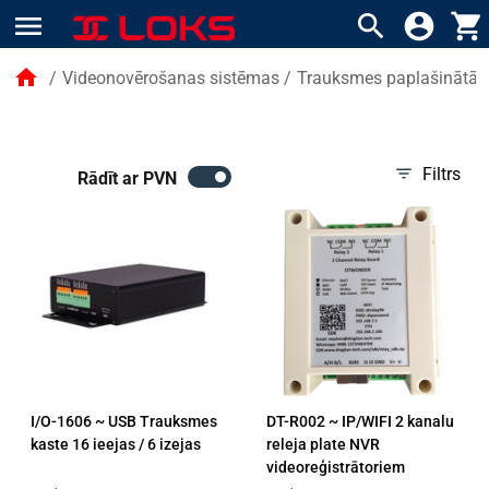
menu
search
account_circle
shopping_cart
home
/
Videonovērošanas sistēmas
/
Trauksmes paplašinātāji
filter_list
Filtrs
Rādīt ar PVN
I/O-1606 ~ USB Trauksmes
DT-R002 ~ IP/WIFI 2 kanalu
kaste 16 ieejas / 6 izejas
releja plate NVR
videoreģistrātoriem