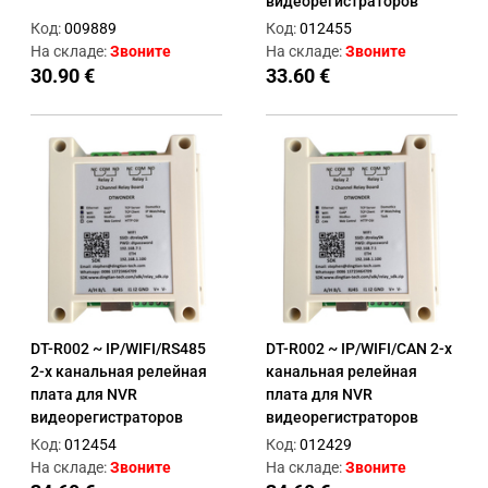
видеорегистраторов
Код:
009889
Код:
012455
На складе:
Звоните
На складе:
Звоните
30.90 €
33.60 €
DT-R002 ~ IP/WIFI/RS485
DT-R002 ~ IP/WIFI/CAN 2-х
2-х канальная релейная
канальная релейная
плата для NVR
плата для NVR
видеорегистраторов
видеорегистраторов
Код:
012454
Код:
012429
На складе:
Звоните
На складе:
Звоните