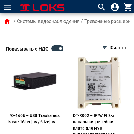
menu
search
account_circle
shopping_cart
home
/
Системы видеонаблюдения
/
Тревожные расширит
filter_list
Фильтр
Показывать с НДС
I/O-1606 ~ USB Trauksmes
DT-R002 ~ IP/WIFI 2-х
kaste 16 ieejas / 6 izejas
канальная релейная
плата для NVR