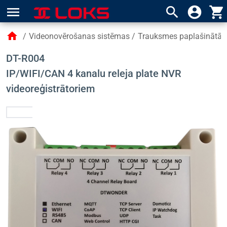
menu
search
account_circle
shopping_cart
home
/
Videonovērošanas sistēmas
/
Trauksmes paplašinātāji
DT-R004
IP/WIFI/CAN 4 kanalu releja plate NVR
videoreģistrātoriem