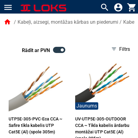
menu
search
account_circle
shopping_cart
home
/
Kabeļi, aizsegi, montāžas kārbas un piederumi
/
Kabeļi
filter_list
Filtrs
Rādīt ar PVN
Jaunums
UTP5E-305-PVC-Eca CCA ~
UV-UTP5E-305-OUTDOOR
Safire tīkla kabelis UTP
CCA ~ Tīkla kabelis ārdarbu
Cat5E (Al) (spole 305m)
montāžai UTP Cat5E (Al)