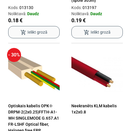
(spole 305m)
Kods:
013130
Kods:
013197
Noliktavā:
Daudz
Noliktavā:
Daudz
0.18 €
0.19 €
add_shopping_cart
add_shopping_cart
Ielikt grozā
Ielikt grozā
- 30%
Optiskais kabelis OPK-I-
Neekranēts KLM kabelis
DRPM-2(2x0.25)FFTH-A1-
1x2x0.8
WH SINGLEMODE G.657.A1
FR-LSHF Optical fiber,
Halogen free FRP