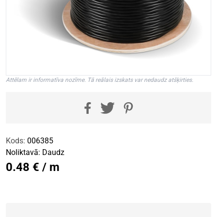
Attēlam ir informatīva nozīme. Tā reālais izskats var nedaudz atšķirties.
Kods:
006385
Noliktavā:
Daudz
0.48 € / m