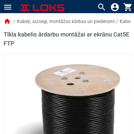
menu
search
account_circle
shopping_cart
home
/
Kabeļi, aizsegi, montāžas kārbas un piederumi
/
Kabeļi
Tīkla kabelis ārdarbu montāžai ar ekrānu Cat5E
FTP