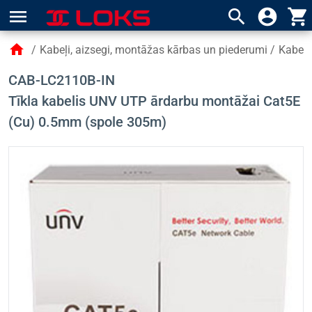
menu
search
account_circle
shopping_cart
home
/
Kabeļi, aizsegi, montāžas kārbas un piederumi
/
Kabeļi
CAB-LC2110B-IN
Tīkla kabelis UNV UTP ārdarbu montāžai Cat5E
(Cu) 0.5mm (spole 305m)