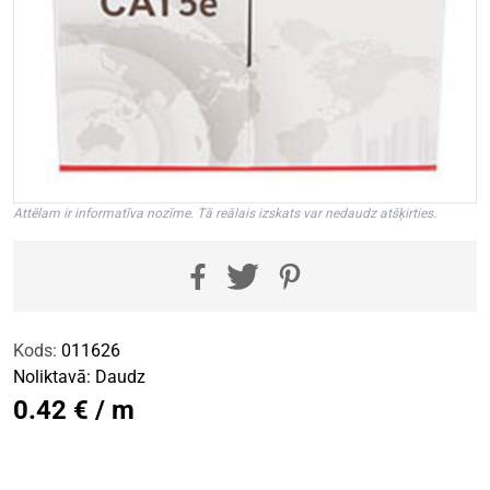
Attēlam ir informatīva nozīme. Tā reālais izskats var nedaudz atšķirties.
Kods:
011626
Noliktavā:
Daudz
0.42 € / m