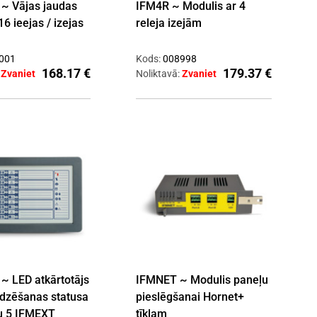
~ Vājas jaudas
IFM4R ~ Modulis ar 4
6 ieejas / izejas
releja izejām
001
Kods:
008998
168.17 €
179.37 €
:
Zvaniet
Noliktavā:
Zvaniet
 LED atkārtotājs
IFMNET ~ Modulis paneļu
dzēšanas statusa
pieslēgšanai Hornet+
ju 5 IFMEXT
tīklam