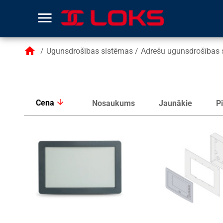
menu
home
/
Ugunsdrošības sistēmas
/
Adrešu ugunsdrošības 
arrow_downward
Cena
Nosaukums
Jaunākie
P