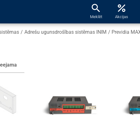
search
percent
Meklēt
Akcijas
sistēmas
/
Adrešu ugunsdrošības sistēmas INIM
/
Previdia MA
ieejama