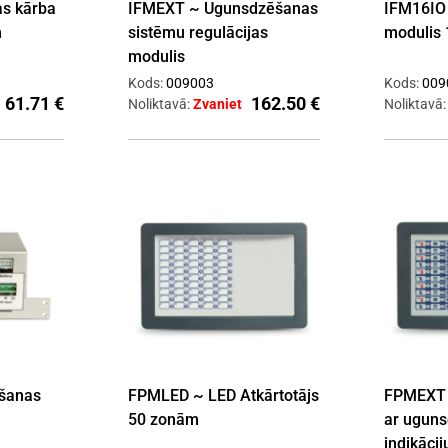
s kārba
IFMEXT ~ Ugunsdzēšanas
IFM16IO 
m
sistēmu regulācijas
modulis 1
modulis
Kods:
009003
Kods:
009
61.71 €
162.50 €
Noliktavā:
Zvaniet
Noliktavā
šanas
FPMLED ~ LED Atkārtotājs
FPMEXT ~
50 zonām
ar uguns
indikāci