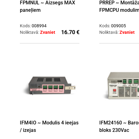
FPMNUL ~ Aizsegs MAX
PRREP ~ Montāža
paneļiem
FPMCPU moduli
Kods:
008994
Kods:
009005
16.70 €
Noliktavā:
Zvaniet
Noliktavā:
Zvaniet
IFM4IO ~ Modulis 4 ieejas
IFM24160 ~ Baro
/ izejas
bloks 230Vac