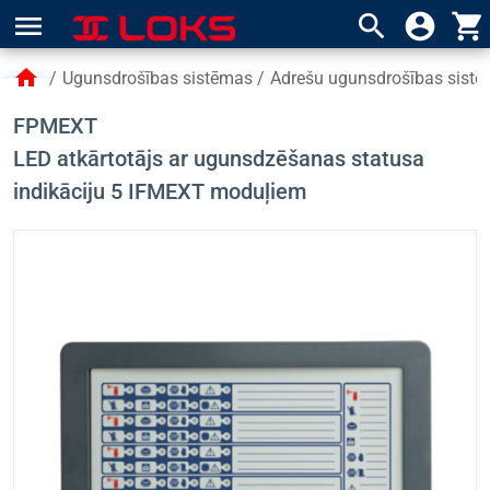
menu
search
account_circle
shopping_cart
home
/
Ugunsdrošības sistēmas
/
Adrešu ugunsdrošības sist
FPMEXT
LED atkārtotājs ar ugunsdzēšanas statusa
indikāciju 5 IFMEXT moduļiem