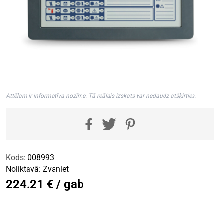
Attēlam ir informatīva nozīme. Tā reālais izskats var nedaudz atšķirties.
Kods:
008993
Noliktavā:
Zvaniet
224.21 € / gab