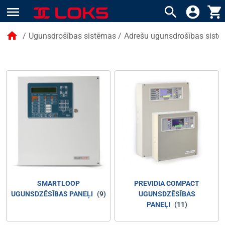
menu
search
account_circle
shopping_cart
home
/
Ugunsdrošības sistēmas
/
Adrešu ugunsdrošības sist
SMARTLOOP
PREVIDIA COMPACT
UGUNSDZĒSĪBAS PANEĻI
(9)
UGUNSDZĒSĪBAS
PANEĻI
(11)