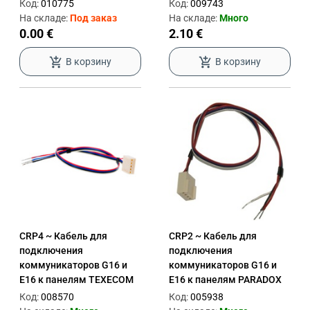
Код:
010775
Код:
009743
На складе:
Под заказ
На складе:
Много
0.00 €
2.10 €
add_shopping_cart
add_shopping_cart
В корзину
В корзину
CRP4 ~ Кабель для
CRP2 ~ Кабель для
подключения
подключения
коммуникаторов G16 и
коммуникаторов G16 и
E16 к панелям TEXECOM
E16 к панелям PARADOX
Код:
008570
Код:
005938