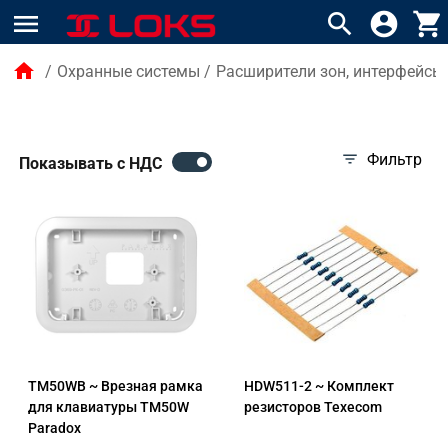
menu
search
account_circle
shopping_cart
home
/
Охранные системы
/
Расширители зон, интерфейсы
filter_list
Фильтр
Показывать с НДС
TM50WB ~ Врезная рамка
HDW511-2 ~ Комплект
для клавиатуры TM50W
резисторов Texecom
Paradox