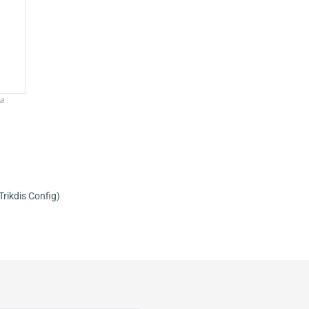
а
ikdis Config)