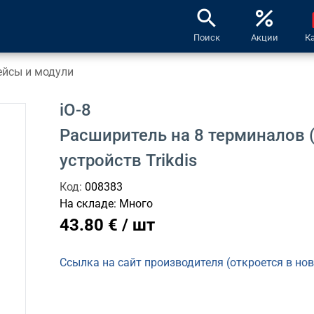
search
percent
l
Поиск
Акции
К
ейсы и модули
iO-8
Расширитель на 8 терминалов 
устройств Trikdis
Код:
008383
На складе:
Много
43.80 € / шт
Ссылка на сайт производителя (откроется в но