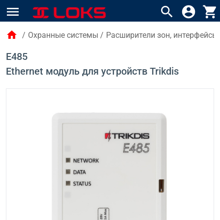
menu
search
account_circle
shopping_cart
home
/
Охранные системы
/
Расширители зон, интерфейсы
E485
Ethernet модуль для устройств Trikdis