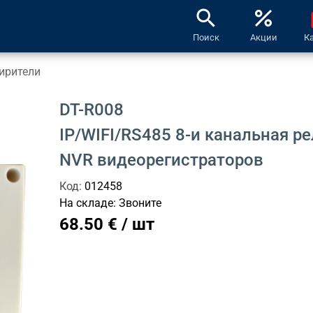
search
percent
l
Поиск
Акции
К
ирители
DT-R008
IP/WIFI/RS485 8-и канальная р
NVR видеорегистраторов
Код:
012458
На складе:
Звоните
68.50 € / шт