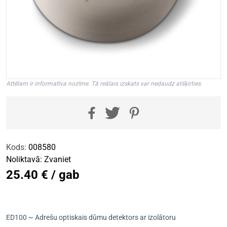
Attēlam ir informatīva nozīme. Tā reālais izskats var nedaudz atšķirties.
Kods:
008580
Noliktavā:
Zvaniet
25.40 € / gab
ED100 ~ Adrešu optiskais dūmu detektors ar izolātoru