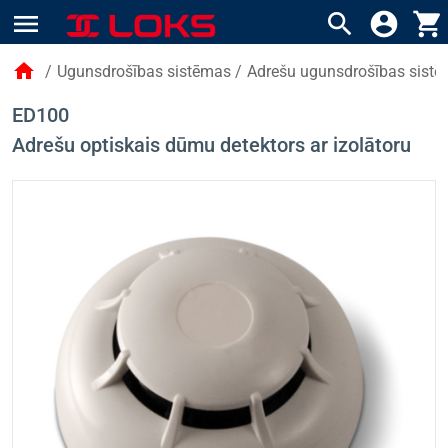
menu
search
account_circle
shopping_cart
home
/
Ugunsdrošības sistēmas
/
Adrešu ugunsdrošības sist
ED100
Adrešu optiskais dūmu detektors ar izolātoru