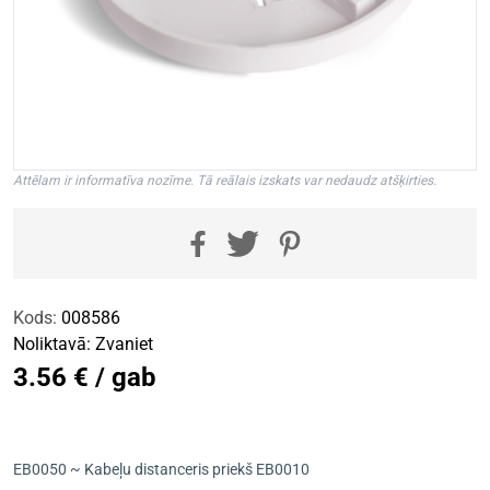
Attēlam ir informatīva nozīme. Tā reālais izskats var nedaudz atšķirties.
Kods:
008586
Noliktavā:
Zvaniet
3.56 € / gab
EB0050 ~ Kabeļu distanceris priekš EB0010