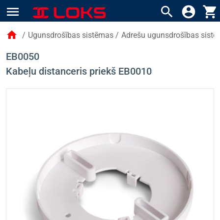
menu
search
account_circle
shopping_cart
home
/
Ugunsdrošības sistēmas
/
Adrešu ugunsdrošības sist
EB0050
Kabeļu distanceris priekš EB0010