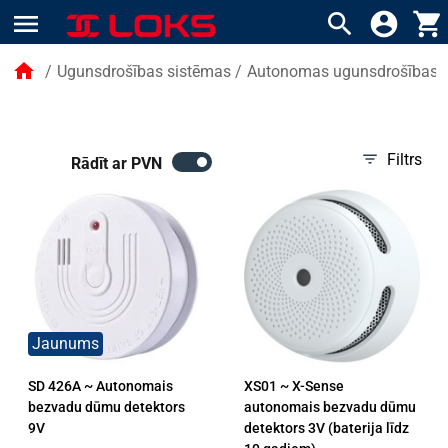
menu
search
account_circle
shopping_cart
home
/
Ugunsdrošības sistēmas
/
Autonomas ugunsdrošības 
filter_list
Filtrs
Rādīt ar PVN
Jaunums
SD 426A ~ Autonomais
XS01 ~ X-Sense
bezvadu dūmu detektors
autonomais bezvadu dūmu
9V
detektors 3V (baterija līdz