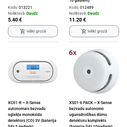
10 gadiem)
Kods:
013221
Kods:
012489
Noliktavā:
Daudz
Noliktavā:
Daudz
5.40 €
11.20 €
add_shopping_cart
add_shopping_cart
Ielikt grozā
Ielikt grozā
XC01-R ~ X-Sense
XS01-6 PACK ~ X-Sense
autonomais bezvadu
bezvadu autonomo
oglekļa monoksīda
ugunsdrošības dūmu
detektors (CO) 3V (baterija
detektoru komplekts
līdz 5 gadiem)
(baterija līdz 10gadiem)