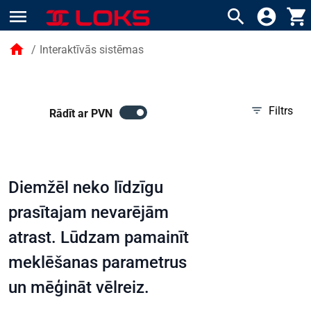
menu
search
account_circle
shopping_cart
home
/
Interaktīvās sistēmas
filter_list
Filtrs
Rādīt ar PVN
Diemžēl neko līdzīgu
prasītajam nevarējām
atrast. Lūdzam pamainīt
meklēšanas parametrus
un mēģināt vēlreiz.