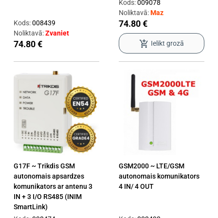
Kods:
009078
Noliktavā:
Maz
74.80 €
Kods:
008439
Noliktavā:
Zvaniet
add_shopping_cart
74.80 €
Ielikt grozā
G17F ~ Trikdis GSM
GSM2000 ~ LTE/GSM
autonomais apsardzes
autonomais komunikators
komunikators ar antenu 3
4 IN/ 4 OUT
IN + 3 I/O RS485 (INIM
SmartLink)