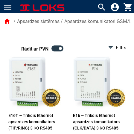
menu
search
account_circle
shopping_cart
home
/
Apsardzes sistēmas
/
Apsardzes komunikatori GSM/LT
filter_list
Filtrs
Rādīt ar PVN
E16T ~ Trikdis Ethernet
E16 ~ Trikdis Ethernet
apsardzes komunikators
apsardzes komunikators
(TIP/RING) 3 I/O RS485
(CLK/DATA) 3 I/O RS485