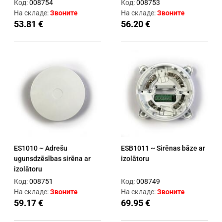
Код:
008754
Код:
008753
На складе:
Звоните
На складе:
Звоните
53.81 €
56.20 €
ES1010 ~ Adrešu
ESB1011 ~ Sirēnas bāze ar
ugunsdzēsības sirēna ar
izolātoru
izolātoru
Код:
008751
Код:
008749
На складе:
Звоните
На складе:
Звоните
59.17 €
69.95 €