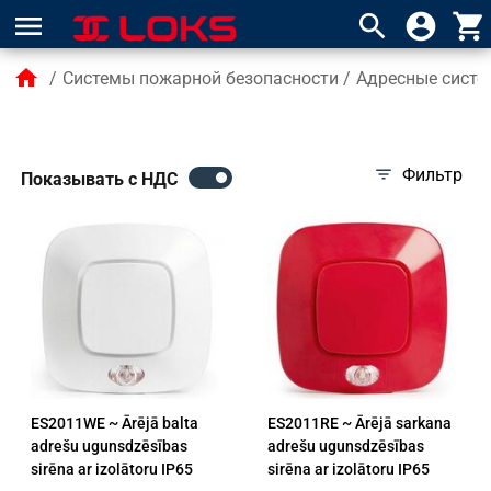
menu
search
account_circle
shopping_cart
home
/
Системы пожарной безопасности
/
Адресные систе
filter_list
Фильтр
Показывать с НДС
ES2011WE ~ Ārējā balta
ES2011RE ~ Ārējā sarkana
adrešu ugunsdzēsības
adrešu ugunsdzēsības
sirēna ar izolātoru IP65
sirēna ar izolātoru IP65