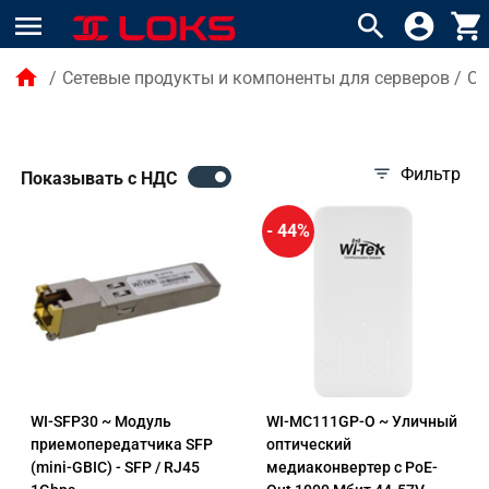
menu
search
account_circle
shopping_cart
home
/
Сетевые продукты и компоненты для серверов
/
Оп
filter_list
Фильтр
Показывать с НДС
- 44%
WI-SFP30 ~ Модуль
WI-MC111GP-O ~ Уличный
приемопередатчика SFP
оптический
(mini-GBIC) - SFP / RJ45
медиаконвертер с PoE-