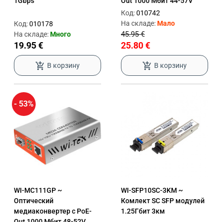
1Gbps
Out 1000 Мбит 44-57V
Код:
010742
На складе:
Мало
Код:
010178
45.95 €
На складе:
Много
19.95 €
25.80 €
add_shopping_cart
add_shopping_cart
В корзину
В корзину
- 53%
WI-MC111GP ~
WI-SFP10SC-3KM ~
Оптический
Комлект SC SFP модулей
медиаконвертер с PoE-
1.25Гбит 3км
Out 1000 Мбит 48-52V