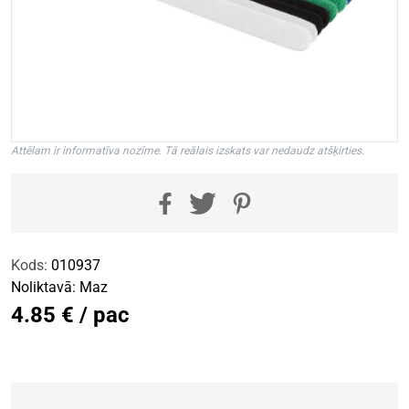
Attēlam ir informatīva nozīme. Tā reālais izskats var nedaudz atšķirties.
Kods:
010937
Noliktavā:
Maz
4.85 € / pac