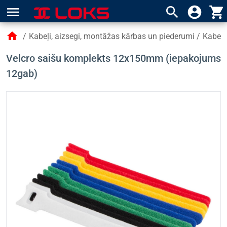
menu
search
account_circle
shopping_cart
home
/
Kabeļi, aizsegi, montāžas kārbas un piederumi
/
Kabeļu
Velcro saišu komplekts 12x150mm (iepakojums
12gab)