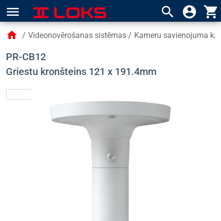
menu
search
account_circle
shopping_cart
home
/
Videonovērošanas sistēmas
/
Kameru savienojuma kārb
PR-CB12
Griestu kronšteins 121 x 191.4mm