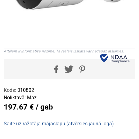
Attēlam ir informatīva nozīme. Tā reālais izskats var nedaudz atšķirties.
Kods:
010802
Noliktavā:
Maz
197.67 € / gab
Saite uz ražotāja mājaslapu (atvērsies jaunā logā)