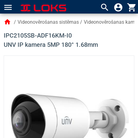
menu
search
account_circle
shopping_cart
home
/
Videonovērošanas sistēmas
/
Videonovērošanas kame
IPC2105SB-ADF16KM-I0
UNV IP kamera 5MP 180° 1.68mm