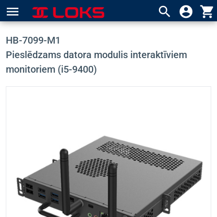
menu
search
account_circle
shopping_cart
HB-7099-M1
Pieslēdzams datora modulis interaktīviem
monitoriem (i5-9400)