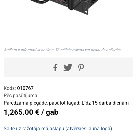
Attēlam ir informatīva nozīme. Tā reālais izskats var nedaudz atšķirties.
Kods:
010767
Pēc pasūtījuma
Paredzama piegāde, pasūtot tagad: Līdz 15 darba dienām
1,265.00 € / gab
Saite uz ražotāja mājaslapu (atvērsies jaunā logā)