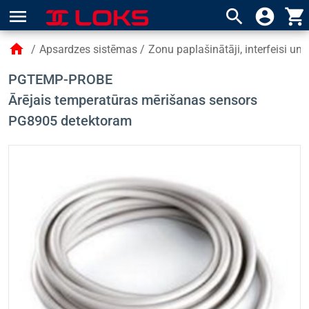
menu
search
account_circle
shopping_cart
home
/
Apsardzes sistēmas
/
Zonu paplašinātāji, interfeisi un
PGTEMP-PROBE
Ārējais temperatūras mērišanas sensors
PG8905 detektoram