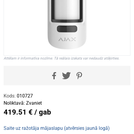
Attēlam ir informatīva nozīme. Tā reālais izskats var nedaudz atšķirties.
Kods:
010727
Noliktavā:
Zvaniet
419.51 € / gab
Saite uz ražotāja mājaslapu (atvērsies jaunā logā)