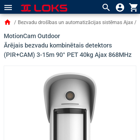
menu
search
account_circle
shopping_cart
home
/
Bezvadu drošības un automatizācijas sistēmas Ajax
/
MotionCam Outdoor
Ārējais bezvadu kombinētais detektors
(PIR+CAM) 3-15m 90° PET 40kg Ajax 868MHz