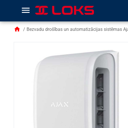
menu
home
/
Bezvadu drošības un automatizācijas sistēmas Aj