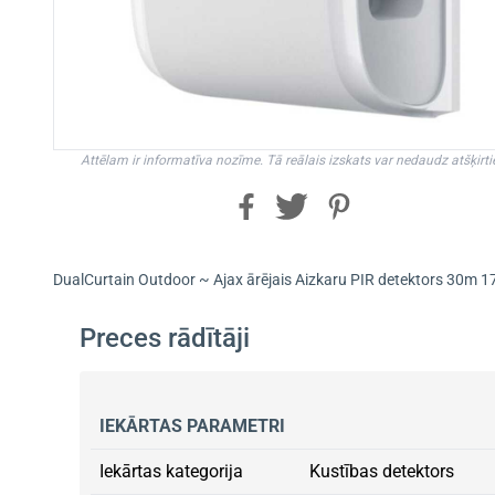
Attēlam ir informatīva nozīme. Tā reālais izskats var nedaudz atšķirti
DualCurtain Outdoor ~ Ajax ārējais Aizkaru PIR detektors 30m 1
Preces rādītāji
IEKĀRTAS PARAMETRI
Iekārtas kategorija
Kustības detektors