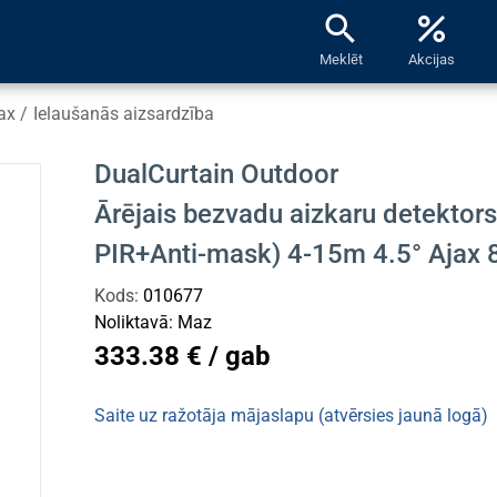
search
percent
Meklēt
Akcijas
ax
/
Ielaušanās aizsardzība
DualCurtain Outdoor
Ārējais bezvadu aizkaru detektors
PIR+Anti-mask) 4-15m 4.5° Ajax
Kods:
010677
Noliktavā:
Maz
333.38 € / gab
Saite uz ražotāja mājaslapu (atvērsies jaunā logā)