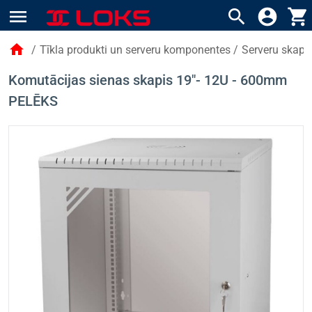
menu
search
account_circle
shopping_cart
home
/
Tīkla produkti un serveru komponentes
/
Serveru skapji
Komutācijas sienas skapis 19"- 12U - 600mm
PELĒKS