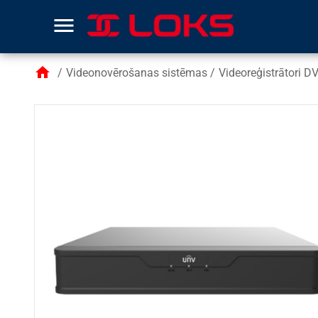
menu
home
/
Videonovērošanas sistēmas
/
Videoreģistrātori 