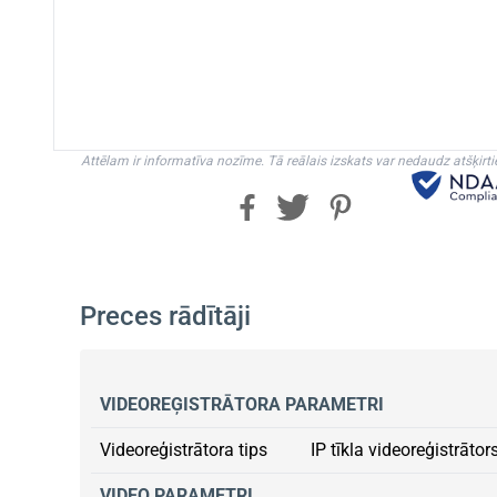
Attēlam ir informatīva nozīme. Tā reālais izskats var nedaudz atšķirti
Preces rādītāji
VIDEOREĢISTRĀTORA PARAMETRI
Videoreģistrātora tips
IP tīkla videoreģistrātor
VIDEO PARAMETRI