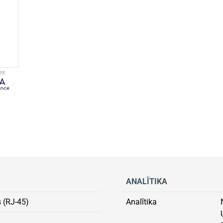
es.
ANALĪTIKA
s (RJ-45)
Analītika