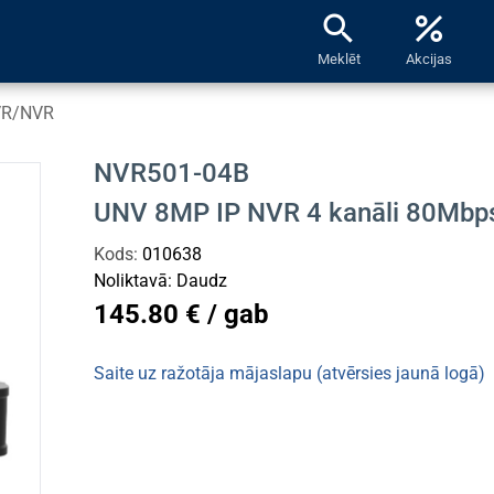
search
percent
Meklēt
Akcijas
DVR/NVR
NVR501-04B
UNV 8MP IP NVR 4 kanāli 80Mb
Kods:
010638
Noliktavā:
Daudz
145.80 € / gab
Saite uz ražotāja mājaslapu (atvērsies jaunā logā)