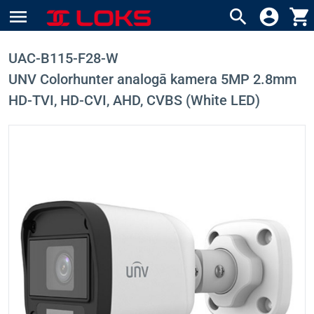
menu
search
account_circle
shopping_cart
UAC-B115-F28-W
UNV Colorhunter analogā kamera 5MP 2.8mm
HD-TVI, HD-CVI, AHD, CVBS (White LED)