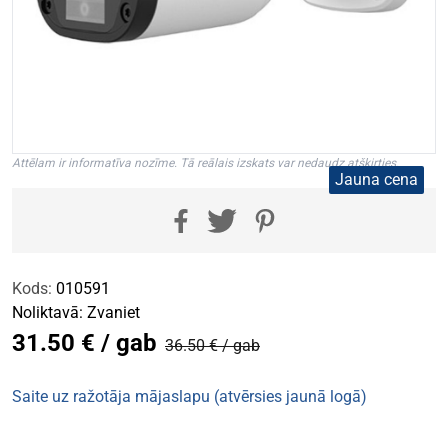
Attēlam ir informatīva nozīme. Tā reālais izskats var nedaudz atšķirties.
Jauna cena
Kods:
010591
Noliktavā:
Zvaniet
31.50 € / gab
36.50 € / gab
Saite uz ražotāja mājaslapu (atvērsies jaunā logā)