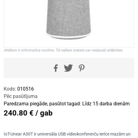
Attēlam ir informatīva nozīme. Tā reālais izskats var nedaudz atšķirties.
Kods:
010516
Pēc pasūtījuma
Paredzama piegāde, pasūtot tagad: Līdz 15 darba dienām
240.80 € / gab
IoT-Unear A30T ir universāla USB videokonferenču ierīce mazām un