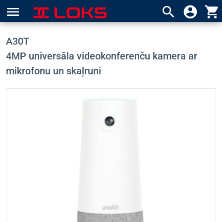
menu
search
account_circle
shopping_cart
A30T
4MP universāla videokonferenču kamera ar
mikrofonu un skaļruni