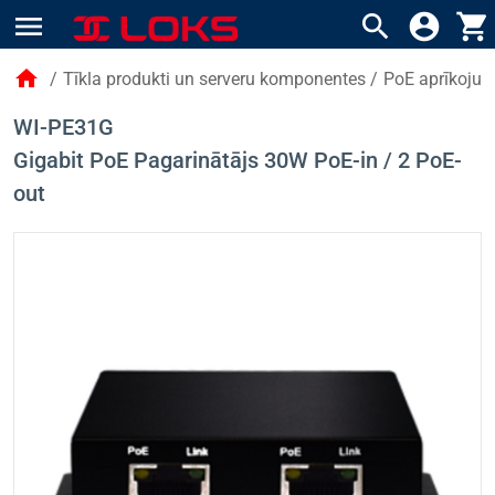
menu
search
account_circle
shopping_cart
home
/
Tīkla produkti un serveru komponentes
/
PoE aprīkoju
WI-PE31G
Gigabit PoE Pagarinātājs 30W PoE-in / 2 PoE-
out