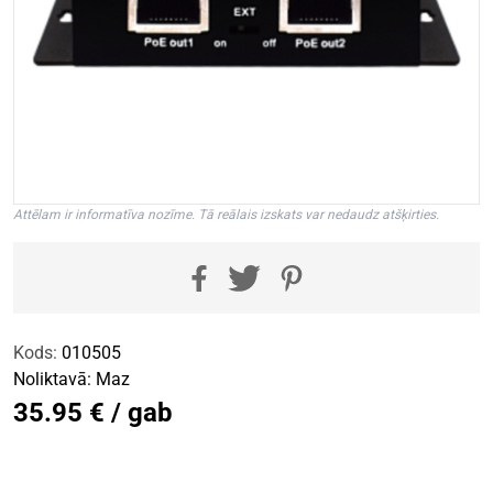
Attēlam ir informatīva nozīme. Tā reālais izskats var nedaudz atšķirties.
Kods:
010505
Noliktavā:
Maz
35.95 € / gab