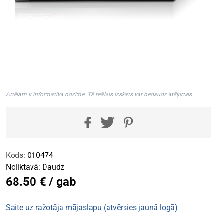
Attēlam ir informatīva nozīme. Tā reālais izskats var nedaudz atšķirties.
Kods:
010474
Noliktavā:
Daudz
68.50 € / gab
Saite uz ražotāja mājaslapu (atvērsies jaunā logā)