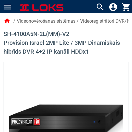
menu
search
account_circle
shopping_cart
home
/
Videonovērošanas sistēmas
/
Videoreģistrātori DVR/N
SH-4100A5N-2L(MM)-V2
Provision Israel 2MP Lite / 3MP Dinamiskais
hibrīds DVR 4+2 IP kanāli HDDx1