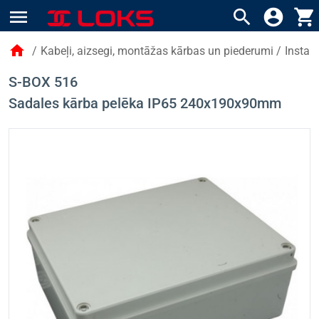
menu
search
account_circle
shopping_cart
home
/
Kabeļi, aizsegi, montāžas kārbas un piederumi
/
Instal
S-BOX 516
Sadales kārba pelēka IP65 240x190x90mm