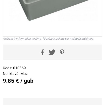
Attēlam ir informatīva nozīme. Tā reālais izskats var nedaudz atšķirties.
Kods:
010369
Noliktavā:
Maz
9.85 € / gab