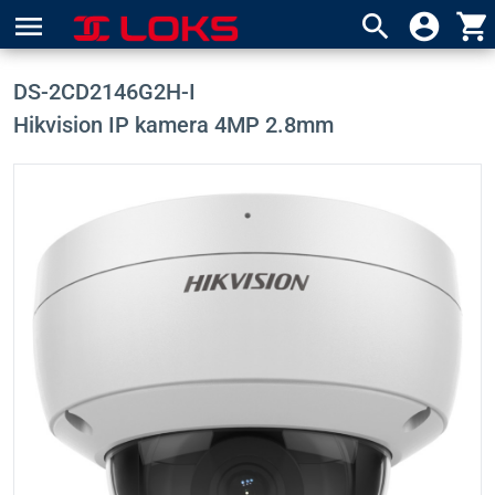
menu
search
account_circle
shopping_cart
DS-2CD2146G2H-I
Hikvision IP kamera 4MP 2.8mm