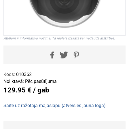
Attēlam ir informatīva nozīme. Tā reālais izskats var nedaudz atšķirties.
Kods:
010362
Noliktavā:
Pēc pasūtījuma
129.95 € / gab
Saite uz ražotāja mājaslapu (atvērsies jaunā logā)