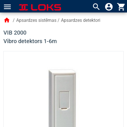
menu
search
account_circle
shopping_cart
home
/
Apsardzes sistēmas
/
Apsardzes detektori
VIB 2000
Vibro detektors 1-6m