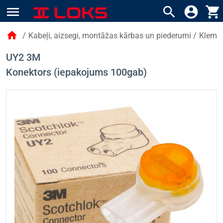
menu
search
account_circle
shopping_cart
home
/
Kabeļi, aizsegi, montāžas kārbas un piederumi
/
Klemme
UY2 3M
Konektors (iepakojums 100gab)