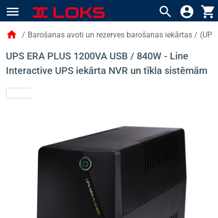
menu
search
account_circle
shopping_cart
home
/
Barošanas avoti un rezerves barošanas iekārtas
/
(UPS
UPS ERA PLUS 1200VA USB / 840W - Line
Interactive UPS iekārta NVR un tīkla sistēmām