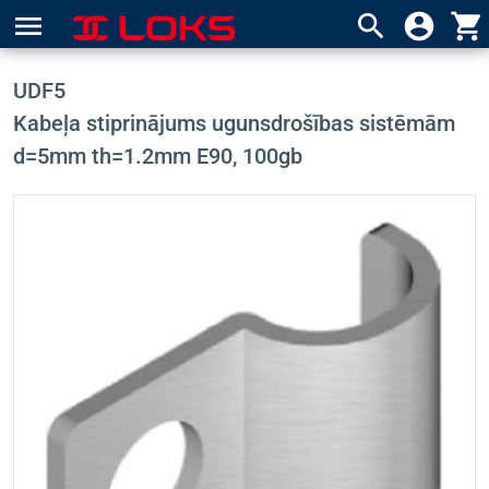
menu
search
account_circle
shopping_cart
UDF5
Kabeļa stiprinājums ugunsdrošības sistēmām
d=5mm th=1.2mm E90, 100gb