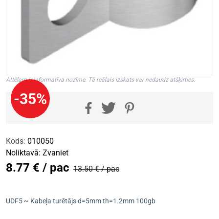
Attēlam ir informatīva nozīme. Tā reālais izskats var nedaudz atšķirties.
-35%
Kods:
010050
Noliktavā:
Zvaniet
8.77 € / pac
13.50 € / pac
UDF5 ~ Kabeļa turētājs d=5mm th=1.2mm 100gb