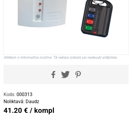
Attēlam ir informatīva nozīme. Tā reālais izskats var nedaudz atšķirties.
Kods:
000313
Noliktavā:
Daudz
41.20 € / kompl