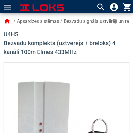
menu
search
account_circle
shopping_cart
home
/
Apsardzes sistēmas
/
Bezvadu signāla uztvērēji un raidī
U4HS
Bezvadu komplekts (uztvērējs + breloks) 4
kanāli 100m Elmes 433MHz