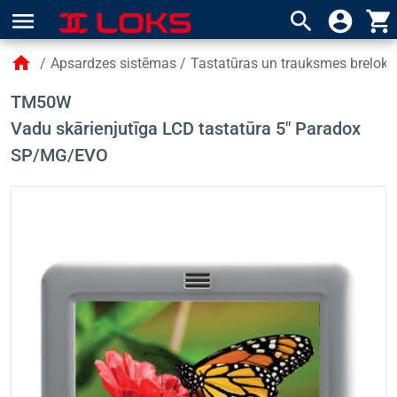
menu
search
account_circle
shopping_cart
home
/
Apsardzes sistēmas
/
Tastatūras un trauksmes breloki
TM50W
Vadu skārienjutīga LCD tastatūra 5" Paradox
SP/MG/EVO