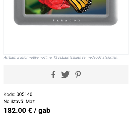
Attēlam ir informatīva nozīme. Tā reālais izskats var nedaudz atšķirties.
Kods:
005140
Noliktavā:
Maz
182.00 € / gab