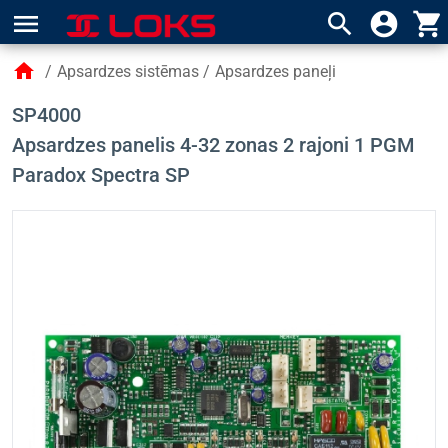
menu
search
account_circle
shopping_cart
home
/
Apsardzes sistēmas
/
Apsardzes paneļi
SP4000
Apsardzes panelis 4-32 zonas 2 rajoni 1 PGM
Paradox Spectra SP