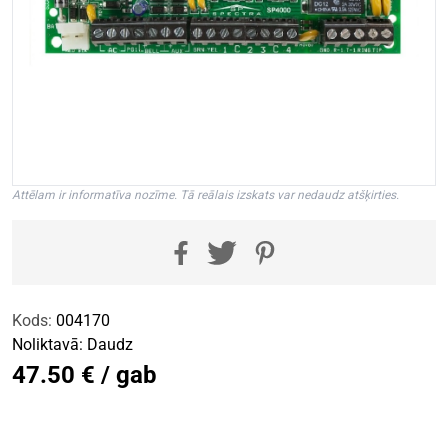
Attēlam ir informatīva nozīme. Tā reālais izskats var nedaudz atšķirties.
Kods:
004170
Noliktavā:
Daudz
47.50 € / gab