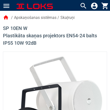
menu
search
account_circle
shopping_cart
home
/
Apskaņošanas sistēmas
/
Skaļruņi
SP 10EN W
Plastikāta skaņas projektors EN54-24 balts
IP55 10W 92dB