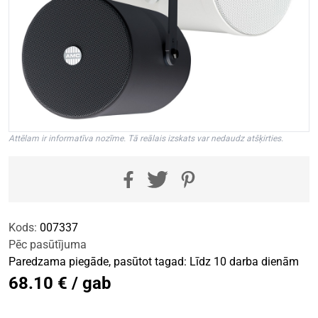
Attēlam ir informatīva nozīme. Tā reālais izskats var nedaudz atšķirties.
Kods:
007337
Pēc pasūtījuma
Paredzama piegāde, pasūtot tagad: Līdz 10 darba dienām
68.10 € / gab