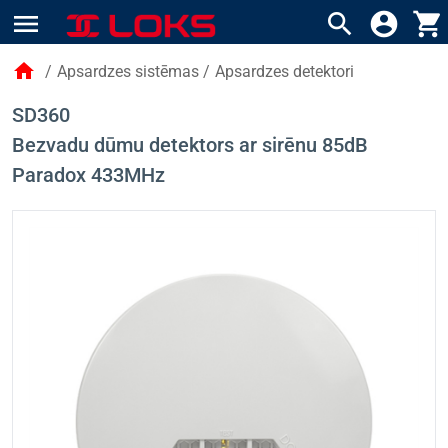
menu
search
account_circle
shopping_cart
home
/
Apsardzes sistēmas
/
Apsardzes detektori
SD360
Bezvadu dūmu detektors ar sirēnu 85dB
Paradox 433MHz