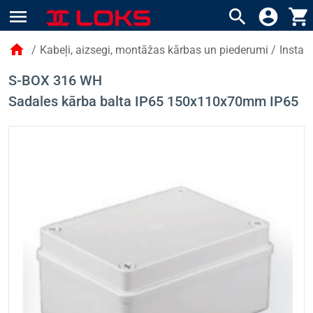
menu
search
account_circle
shopping_cart
home
/
Kabeļi, aizsegi, montāžas kārbas un piederumi
/
Instal
S-BOX 316 WH
Sadales kārba balta IP65 150x110x70mm IP65