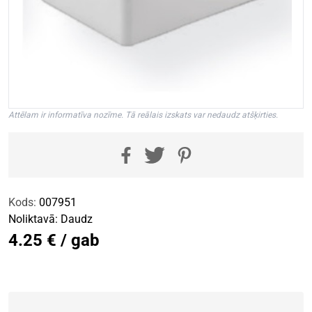
Attēlam ir informatīva nozīme. Tā reālais izskats var nedaudz atšķirties.
Kods:
007951
Noliktavā:
Daudz
4.25 € / gab