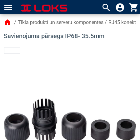
menu
search
account_circle
shopping_cart
home
/
Tīkla produkti un serveru komponentes
/
RJ45 konektori
Savienojuma pārsegs IP68- 35.5mm