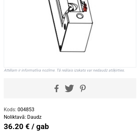
Attēlam ir informatīva nozīme. Tā reālais izskats var nedaudz atšķirties.
Kods:
004853
Noliktavā:
Daudz
36.20 € / gab