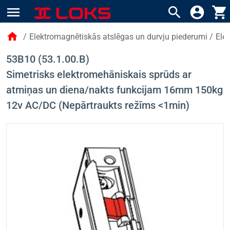
menu
search
account_circle
shopping_cart
home
/
Elektromagnētiskās atslēgas un durvju piederumi
/
Ele
53B10 (53.1.00.B)
Simetrisks elektromehāniskais sprūds ar
atmiņas un diena/nakts funkcijam 16mm 150kg
12v AC/DC (Nepārtraukts režīms <1min)