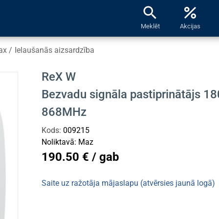
search
percent
Meklēt
Akcijas
ax
/
Ielaušanās aizsardzība
ReX W
Bezvadu signāla pastiprinātājs 1
868MHz
Kods:
009215
Noliktavā:
Maz
190.50 € / gab
Saite uz ražotāja mājaslapu (atvērsies jaunā logā)