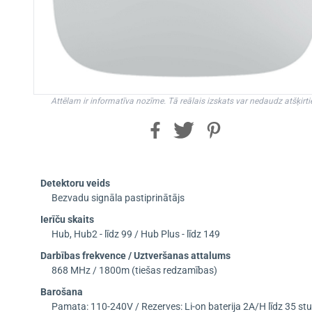
Attēlam ir informatīva nozīme. Tā reālais izskats var nedaudz atšķirti
Detektoru veids
Bezvadu signāla pastiprinātājs
Ierīču skaits
Hub, Hub2 - līdz 99 / Hub Plus - līdz 149
Darbības frekvence / Uztveršanas attalums
868 MHz / 1800m (tiešas redzamības)
Barošana
Pamata: 110-240V / Rezerves: Li-on baterija 2A/H līdz 35 s