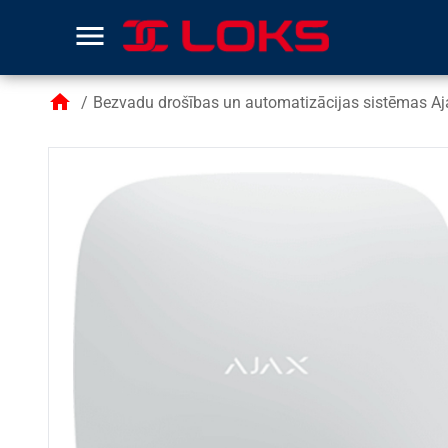
menu
home
/
Bezvadu drošības un automatizācijas sistēmas Aj