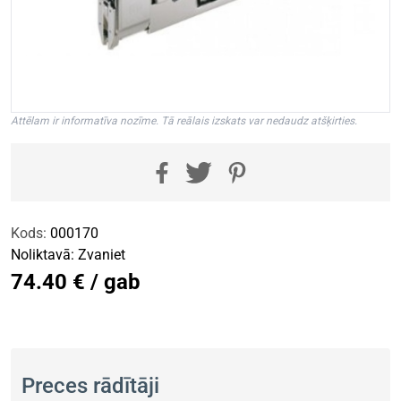
Attēlam ir informatīva nozīme. Tā reālais izskats var nedaudz atšķirties.
Kods:
000170
Noliktavā:
Zvaniet
74.40 € / gab
Preces rādītāji