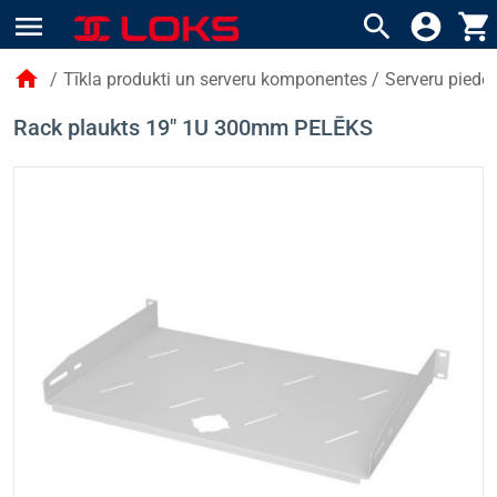
menu
search
account_circle
shopping_cart
home
/
Tīkla produkti un serveru komponentes
/
Serveru piede
Rack plaukts 19" 1U 300mm PELĒKS