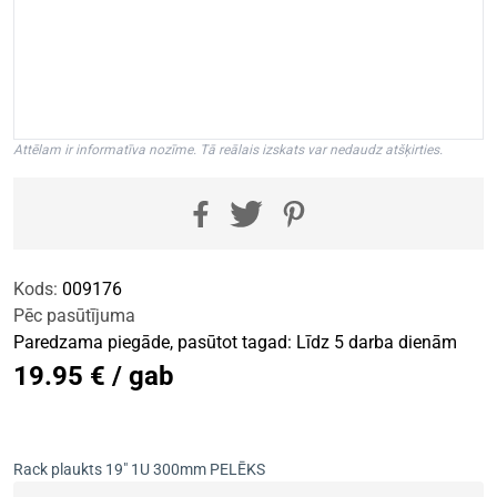
Attēlam ir informatīva nozīme. Tā reālais izskats var nedaudz atšķirties.
Kods:
009176
Pēc pasūtījuma
Paredzama piegāde, pasūtot tagad: Līdz 5 darba dienām
19.95 € / gab
Rack plaukts 19" 1U 300mm PELĒKS